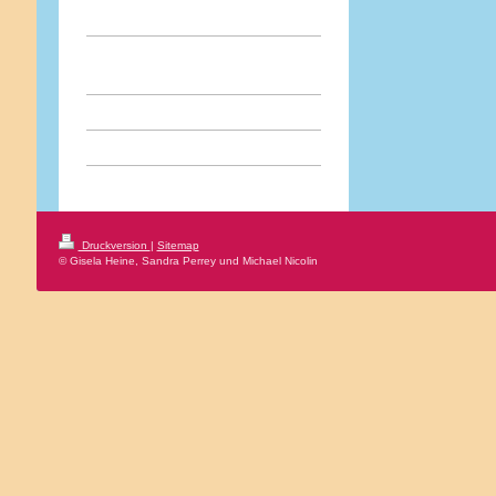
Druckversion
|
Sitemap
© Gisela Heine, Sandra Perrey und Michael Nicolin