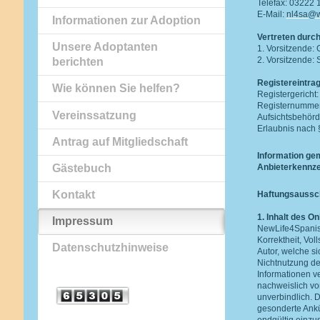
Telefax: 03222
E-Mail:
nl4sa@
Informationen zur Adoption
Vertreten durch
Unsere Adoptanten
1. Vorsitzende: 
2. Vorsitzende:
berichten
Registereintrag
Wie können Sie helfen?
Registergericht:
Registernummer
Vereinssatzung
Aufsichtsbehörd
Erlaubnis nach §
Antrag auf Mitgliedschaft
Information ge
Gästebuch
Anbieterkennze
Kontakt
Haftungsaussc
1. Inhalt des O
Impressum
NewLife4Spanish
Korrektheit, Vol
Datenschutzhinweise
Autor, welche si
Nichtnutzung de
Informationen v
nachweislich vor
unverbindlich. D
gesonderte Ankü