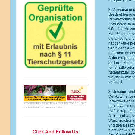
endgültig einzus
2. Verweise und
Bei direkten od
Verantwortungsb
Kraft treten, in
wäre, die Nutzun
zum Zeitpunkt d
die aktuelle und
hat der Autor kei
verlinkten/verkn
innerhalb des e
Autor eingericht
anderen Formen 
fehlerhafte ode
Nichtnutzung sol
welche verwiesen
verweist.
3. Urheber- un
Der Autor ist be
Videosequenzen 
REGISTRIEREN SIE BITTE IHR TIER BEI TASSO E.V. UND
und Texte zu nu
HALTEN SIE IHRE DATEN AKTUELL-
zurückzugreifen
Alle innerhalb 
Warenzeichen u
und den Besitzr
nicht der Schlus
Click And Follow Us