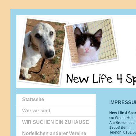
Startseite
IMPRESSU
Wer wir sind
New Life 4 Span
c/o Gisela Hein
WIR SUCHEN EIN ZUHAUSE
Am Breiten Luc
13053 Berlin
Telefon: 0151 
Notfellchen anderer Vereine